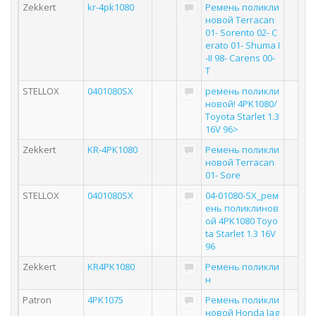
Zekkert
kr-4pk1080
Ремень поликли
новой Terracan
01- Sorento 02- C
erato 01- Shuma I
-II 98- Carens 00-
T
STELLOX
0401080SX
ремень поликли
новой! 4PK1080/
Toyota Starlet 1.3
16V 96>
Zekkert
KR-4PK1080
Ремень поликли
новой Terracan
01- Sore
STELLOX
0401080SX
04-01080-SX_рем
ень поликлинов
ой 4PK1080 Toyo
ta Starlet 1.3 16V
96
Zekkert
KR4PK1080
Ремень поликли
н
Patron
4PK1075
Ремень поликли
новой Honda Jag