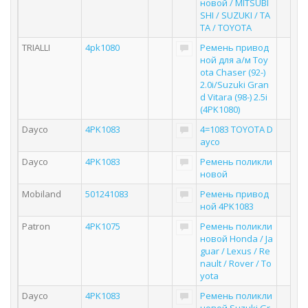
новой / MITSUBI
SHI / SUZUKI / TA
TA / TOYOTA
TRIALLI
4pk1080
Ремень привод
ной для а/м Toy
ota Chaser (92-)
2.0i/Suzuki Gran
d Vitara (98-) 2.5i
(4PK1080)
Dayco
4PK1083
4=1083 TOYOTA D
ayco
Dayco
4PK1083
Ремень поликли
новой
Mobiland
501241083
Ремень привод
ной 4PK1083
Patron
4PK1075
Ремень поликли
новой Honda / Ja
guar / Lexus / Re
nault / Rover / To
yota
Dayco
4PK1083
Ремень поликли