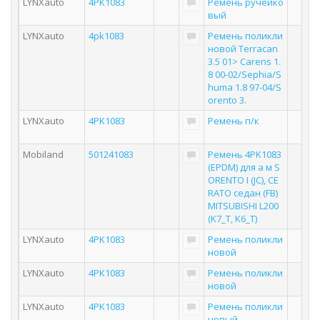
LYNXauto
4PK1083
Ремень ручейко
вый
LYNXauto
4pk1083
Ремень поликли
новой Terracan
3.5 01> Carens 1.
8 00-02/Sephia/S
huma 1.8 97-04/S
orento 3.
LYNXauto
4PK1083
Ремень п/к
Mobiland
501241083
Ремень 4PK1083
(EPDM) для а м S
ORENTO I (JC), CE
RATO седан (FB)
MITSUBISHI L200
(K7_T, K6_T)
LYNXauto
4PK1083
Ремень поликли
новой
LYNXauto
4PK1083
Ремень поликли
новой
LYNXauto
4PK1083
Ремень поликли
новый