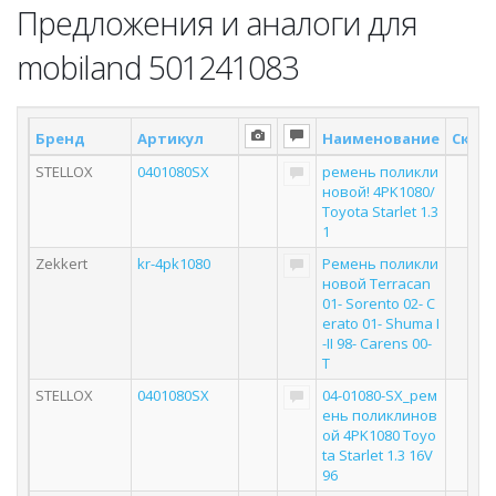
Предложения и аналоги для
mobiland 501241083
Бренд
Артикул
Наименование
Склад
STELLOX
0401080SX
ремень поликли
новой! 4PK1080/
Toyota Starlet 1.3
1
Zekkert
kr-4pk1080
Ремень поликли
новой Terracan
01- Sorento 02- C
erato 01- Shuma I
-II 98- Carens 00-
T
STELLOX
0401080SX
04-01080-SX_рем
ень поликлинов
ой 4PK1080 Toyo
ta Starlet 1.3 16V
96