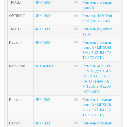
TRIALLI
4PK1080
Ремень поликли
новой
OPTIBELT
4PK1080
Ремень 1080 Opt
ibelt (поликлин)
TRIALLI
4PK1080
Ремень ручейко
вый
Patron
4PK1080
Ремень поликли
новой / MITSUBI
SHI / SUZUKI / TA
TA / TOYOTA
Mobiland
501241083
Ремень 4PK1083
(EPDM) для а м S
ORENTO I (JC), CE
RATO седан (FB),
MITSUBISHI L200
(K7T, K6T)
Patron
4PK1080
Ремень поликли
новой / MITSUBI
SHI / SUZUKI / TA
TA / TOYOTA
Patron
4PK1080
Ремень поликли