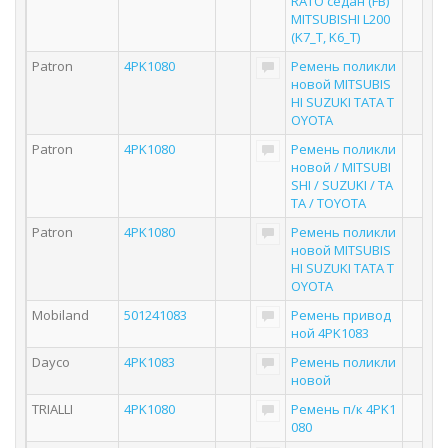
RATO седан (FB)
MITSUBISHI L200
(K7_T, K6_T)
Patron
4PK1080
Ремень поликли
новой MITSUBIS
HI SUZUKI TATA T
OYOTA
Patron
4PK1080
Ремень поликли
новой / MITSUBI
SHI / SUZUKI / TA
TA / TOYOTA
Patron
4PK1080
Ремень поликли
новой MITSUBIS
HI SUZUKI TATA T
OYOTA
Mobiland
501241083
Ремень привод
ной 4PK1083
Dayco
4PK1083
Ремень поликли
новой
TRIALLI
4PK1080
Ремень п/к 4PK1
080