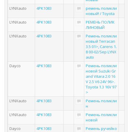
LYNXauto
4PK1083
ремень поликли
новый! / Toyota
LYNXauto
4PK1083
РЕМЕНЬ ПОЛИК
ЛИНОВЫЙ
LYNXauto
4PK1083
Ремень поликли
новый Terracan
3.5 01>, Carens 1.
8 00-02/Sep LYNX
auto
Dayco
4PK1083
Ремень поликли
новой Suzuki Gr
and Vitara 2.0 16
V 2.5 V6 24V 96>.
Toyota 1.3 16V 97
>
LYNXauto
4PK1083
Ремень поликли
н
LYNXauto
4PK1083
Ремень поликли
новой
Dayco
4PK1083
Ремень ручейко