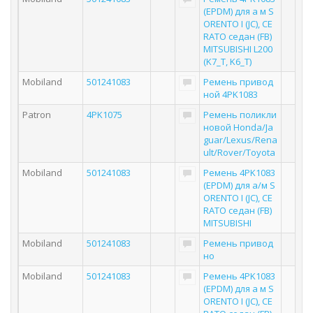
(EPDM) для а м S
ORENTO I (JC), CE
RATO седан (FB)
MITSUBISHI L200
(K7_T, K6_T)
Mobiland
501241083
Ремень привод
ной 4PK1083
Patron
4PK1075
Ремень поликли
новой Honda/Ja
guar/Lexus/Rena
ult/Rover/Toyota
Mobiland
501241083
Ремень 4PK1083
(EPDM) для а/м S
ORENTO I (JC), CE
RATO седан (FB)
MITSUBISHI
Mobiland
501241083
Ремень привод
но
Mobiland
501241083
Ремень 4PK1083
(EPDM) для а м S
ORENTO I (JC), CE