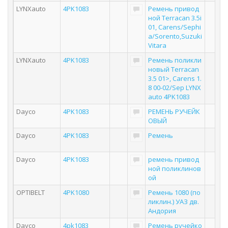
LYNXauto
4PK1083
Ремень привод
ной Terracan 3.5i
01, Carens/Sephi
a/Sorento,Suzuki
Vitara
LYNXauto
4PK1083
Ремень поликли
новый Terracan
3.5 01>, Carens 1.
8 00-02/Sep LYNX
auto 4PK1083
Dayco
4PK1083
РЕМЕНЬ РУЧЕЙК
ОВЫЙ
Dayco
4PK1083
Ремень
Dayco
4PK1083
ремень привод
ной поликлинов
ой
OPTIBELT
4PK1080
Ремень 1080 (по
ликлин.) УАЗ дв.
Андория
Dayco
4pk1083
Ремень ручейко