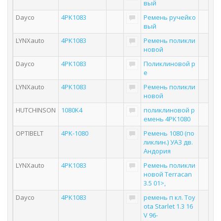
вый
Dayco
4PK1083
Ремень ручейко
вый
LYNXauto
4PK1083
Ремень поликли
новой
Dayco
4PK1083
Поликлиновой р
е
LYNXauto
4PK1083
Ремень поликли
новой
HUTCHINSON
1080K4
поликлиновой р
емень 4PK1080
OPTIBELT
4PK-1080
Ремень 1080 (по
ликлин.) УАЗ дв.
Андория
LYNXauto
4PK1083
Ремень поликли
новой Terracan
3.5 01>,
Dayco
4PK1083
ремень п кл. Toy
ota Starlet 1.3 16
V 96-