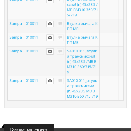
ссии! (п) 45x28.5 /
MB BM310-360/71
5/719
Sampa
010011
Втулка рычага К
6
ПП MB
Sampa
010011
Втулка рычага К
6
ПП MB
Sampa
010011
SA010.011_втулк
2
а трансмиссии!
(п) 45x28.5 /MB B
M310-360/715/71
9
Sampa
010011
SA010.011_втулк
6
а трансмиссии
(п) 45x28.5 MB B
M310-360 715 719
Будем на связи!