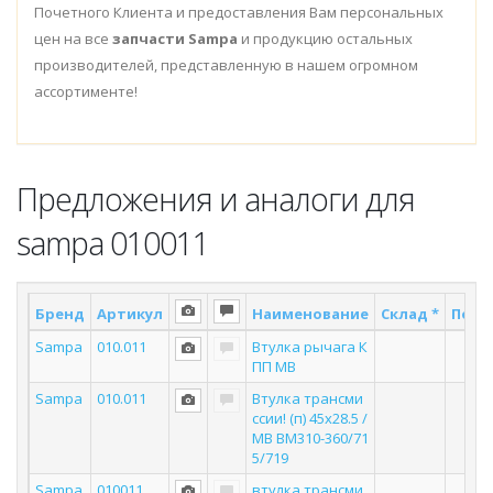
Почетного Клиента и предоставления Вам персональных
цен на все
запчасти Sampa
и продукцию остальных
производителей, представленную в нашем огромном
ассортименте!
Предложения и аналоги для
sampa 010011
Бренд
Артикул
Наименование
Склад *
Поста
Sampa
010.011
Втулка рычага К
1
ПП MB
Sampa
010.011
Втулка трансми
1
ссии! (п) 45x28.5 /
MB BM310-360/71
5/719
Sampa
010011
втулка трансми
3