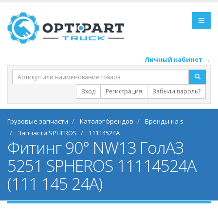
Личный кабинет →
Вход
Регистрация
Забыли пароль?
Грузовые запчасти
Каталог брендов
Бренды на s
Запчасти SPHEROS
11114524A
Фитинг 90° NW13 ГолАЗ
5251 SPHEROS 11114524A
(111 145 24A)