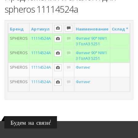
spheros 11114524a
Бренд
Артикул
Наименование
Склад *
По
SPHEROS
11114524A
Фитинг 90° NW1
3 ГолАЗ 5251
SPHEROS
11114524A
Фитинг 90° NW1
3 ГолАЗ 5251
SPHEROS
11114524A
Фитинг
SPHEROS
11114524A
Фитинг
Будем на связи!