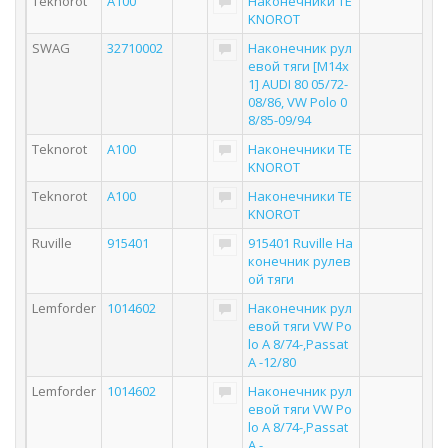
Teknorot
A100
Наконечники TE
KNOROT
SWAG
32710002
Наконечник рул
евой тяги [M14x
1] AUDI 80 05/72-
08/86, VW Polo 0
8/85-09/94
Teknorot
A100
Наконечники TE
KNOROT
Teknorot
A100
Наконечники TE
KNOROT
Ruville
915401
915401 Ruville На
конечник рулев
ой тяги
Lemforder
1014602
Наконечник рул
евой тяги VW Po
lo A 8/74-,Passat
A -12/80
Lemforder
1014602
Наконечник рул
евой тяги VW Po
lo A 8/74-,Passat
A -