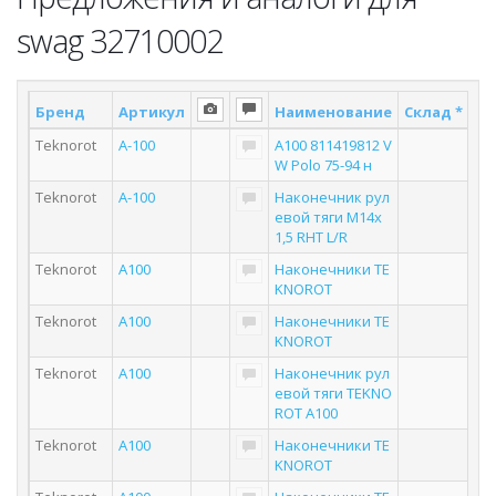
swag 32710002
Бренд
Артикул
Наименование
Склад *
По
Teknorot
A-100
A100 811419812 V
W Polo 75-94 н
Teknorot
A-100
Наконечник рул
евой тяги M14x
1,5 RHT L/R
Teknorot
A100
Наконечники TE
KNOROT
Teknorot
A100
Наконечники TE
KNOROT
Teknorot
A100
Наконечник рул
евой тяги TEKNO
ROT A100
Teknorot
A100
Наконечники TE
KNOROT