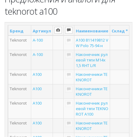
teknorot a100
Бренд
Артикул
Наименование
Склад *
По
Teknorot
A-100
A100 811419812 V
W Polo 75-94 н
Teknorot
A-100
Наконечник рул
евой тяги M14x
1,5 RHT L/R
Teknorot
A100
Наконечники TE
KNOROT
Teknorot
A100
Наконечники TE
KNOROT
Teknorot
A100
Наконечник рул
евой тяги TEKNO
ROT A100
Teknorot
A100
Наконечники TE
KNOROT