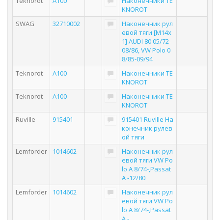
Teknorot
A100
Наконечники TE
KNOROT
SWAG
32710002
Наконечник рул
евой тяги [M14x
1] AUDI 80 05/72-
08/86, VW Polo 0
8/85-09/94
Teknorot
A100
Наконечники TE
KNOROT
Teknorot
A100
Наконечники TE
KNOROT
Ruville
915401
915401 Ruville На
конечник рулев
ой тяги
Lemforder
1014602
Наконечник рул
евой тяги VW Po
lo A 8/74-,Passat
A -12/80
Lemforder
1014602
Наконечник рул
евой тяги VW Po
lo A 8/74-,Passat
A -