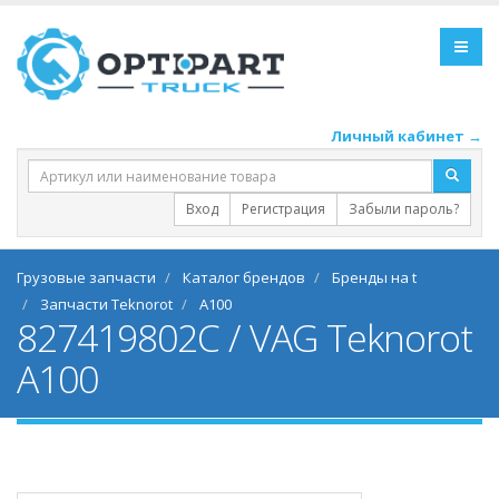
Личный кабинет →
Вход
Регистрация
Забыли пароль?
Грузовые запчасти
Каталог брендов
Бренды на t
Запчасти Teknorot
A100
827419802C / VAG Teknorot
A100