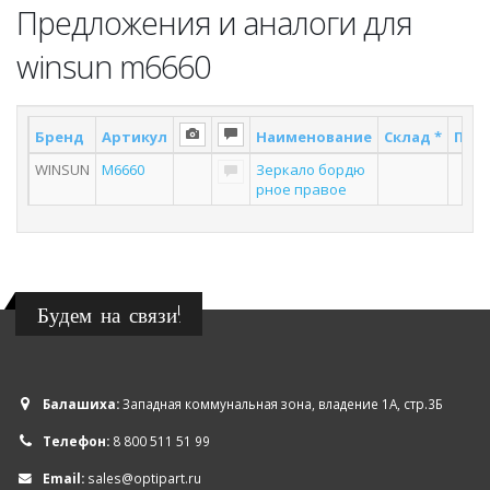
Предложения и аналоги для
winsun m6660
Бренд
Артикул
Наименование
Склад *
Пост
WINSUN
M6660
Зеркало бордю
1
рное правое
Будем на связи!
Балашиха:
Западная коммунальная зона, владение 1А, стр.3Б
Телефон:
8 800 511 51 99
Email:
sales@optipart.ru