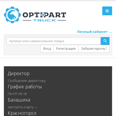
Личный кабинет →
Вход
Регистрация
Забыли пароль?
Директор
Сообщение директору
График работы
ПН-ПТ 09-18
Балашиха
смотреть карту →
Красногорск