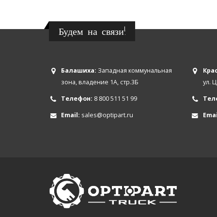
Будем на связи!
Балашиха:
Западная коммунальная
Крас
зона, владение 1А, стр.3Б
ул. 
Телефон:
8 800 511 51 99
Тел
Email:
sales@optipart.ru
Emai