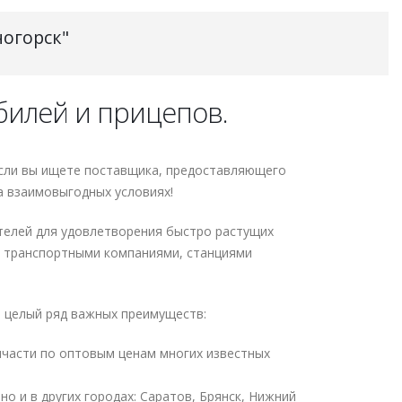
ногорск"
обилей и прицепов.
Если вы ищете поставщика, предоставляющего
а взаимовыгодных условиях!
телей для удовлетворения быстро растущих
, транспортными компаниями, станциями
т целый ряд важных преимуществ:
пчасти по оптовым ценам многих известных
о и в других городах: Саратов, Брянск, Нижний