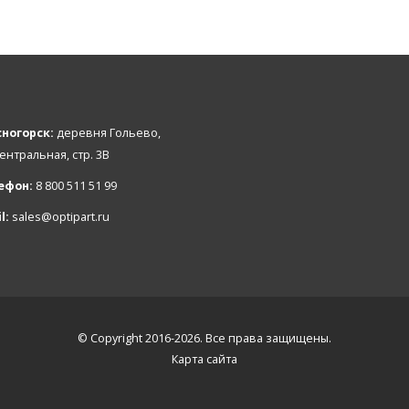
ногорск:
деревня Гольево,
Центральная, стр. 3В
ефон:
8 800 511 51 99
l:
sales@optipart.ru
© Copyright 2016-2026. Все права защищены.
Карта сайта