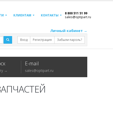
8 800 511 51 99
ГИ
КЛИЕНТАМ
КОНТАКТЫ
sales@optipart.ru
Личный кабинет →
Вход
Регистрация
Забыли пароль?
ск
E-mail
ту →
sales@optipart.ru
ЗАПЧАСТЕЙ