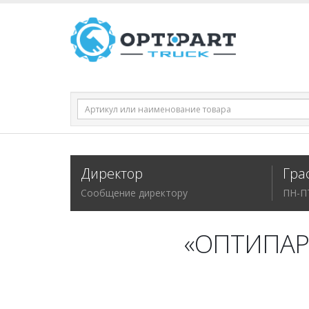
Директор
Гра
Сообщение директору
ПН-П
«ОПТИПАР