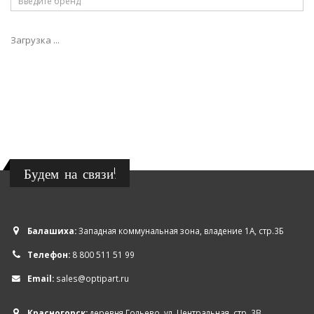
Загрузка ...
Будем на связи!
Балашиха:
Западная коммунальная зона, владение 1А, стр.3Б
Телефон:
8 800 511 51 99
Email:
sales@optipart.ru
Красногорск:
деревня Гольево, ул. Центральная, стр. 3В