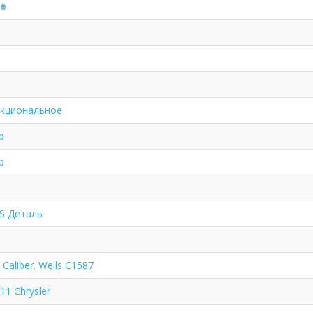
е
нкциональное
р
р
LS Деталь
Caliber. Wells C1587
11 Chrysler