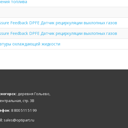
ления топлива
ssure Feedback DPFE Датчик рециркуляции выхлопных газов
ssure Feedback DPFE Датчик рециркуляции выхлопных газов
ратуры охлаждающей жидкости
ногорск:
деревня Гольево,
Центральная, стр. 3В
ефон:
8 800 511 51 99
l:
sales@optipart.ru