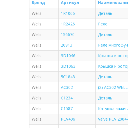
Бренд
Артикул
Наименовани
Wells
1R1066
Деталь
Wells
1R2426
Реле
Wells
1S6670
Деталь
Wells
20913
Реле многофу
Wells
3D1046
Крышка и рото
Wells
3D1063
Крышка и рото
Wells
5C1848
Деталь
Wells
AC302
(2) AC302 WEL
Wells
C1234
Деталь
Wells
C1587
Катушка зажиг. 
Wells
PCV406
Valve PCV 2004-