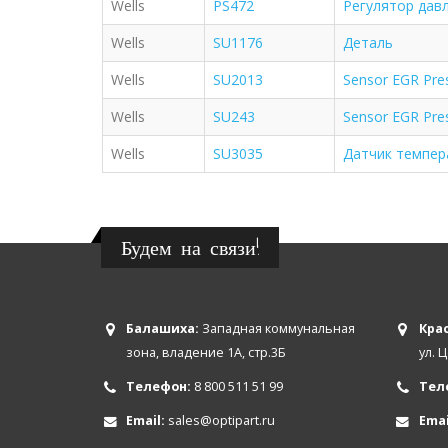
Wells
PS472
Регулятор дав
Wells
SU1176
Деталь
Wells
SU2013
Sensor EGR Pre
Wells
SU243
Sensor EGR Pre
Wells
SU3035
Датчик темпе
Будем на связи!
Балашиха:
Западная коммунальная
Крас
зона, владение 1А, стр.3Б
ул. 
Телефон:
8 800 511 51 99
Тел
Email:
sales@optipart.ru
Emai