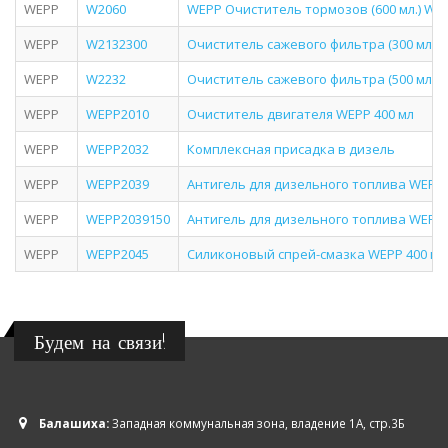
WEPP
W2060
WEPP Очиститель тормозов (600 мл.) W2
WEPP
W2132300
Очиститель сажевого фильтра (300 мл.) 
WEPP
W2232
Очиститель сажевого фильтра (500 мл.)
WEPP
WEPP2010
Очиститель двигателя WEPP 400 мл
WEPP
WEPP2032
Комплексная присадка в дизель
WEPP
WEPP2039
Антигель для дизельного топлива WEPP 
WEPP
WEPP2039150
Антигель для дизельного топлива WEPP,
WEPP
WEPP2045
Силиконовый спрей-смазка WEPP 400 мл
Будем на связи!
Балашиха:
Западная коммунальная зона, владение 1А, стр.3Б