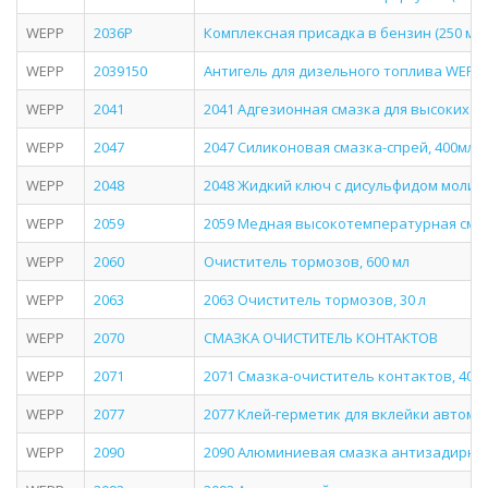
WEPP
2036P
Комплексная присадка в бензин (250 мл.
WEPP
2039150
Антигель для дизельного топлива WEPP 2
WEPP
2041
2041 Адгезионная смазка для высоких на
WEPP
2047
2047 Силиконовая смазка-спрей, 400мл
WEPP
2048
2048 Жидкий ключ с дисульфидом молиб
WEPP
2059
2059 Медная высокотемпературная смаз
WEPP
2060
Очиститель тормозов, 600 мл
WEPP
2063
2063 Очиститель тормозов, 30 л
WEPP
2070
СМАЗКА ОЧИСТИТЕЛЬ КОНТАКТОВ
WEPP
2071
2071 Смазка-очиститель контактов, 400
WEPP
2077
2077 Клей-герметик для вклейки автом
WEPP
2090
2090 Алюминиевая смазка антизадирна