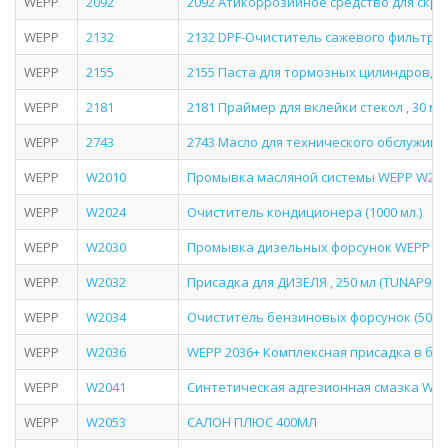
WEPP
2092
2092 Атикоррозийное средство для скры
WEPP
2132
2132 DPF-Очиститель сажевого фильтра (
WEPP
2155
2155 Паста для тормозных цилиндров, 1
WEPP
2181
2181 Праймер для вклейки стекол , 30 мл
WEPP
2743
2743 Масло для технического обслужива
WEPP
W2010
Промывка масляной системы WEPP W20
WEPP
W2024
Очиститель кондиционера (1000 мл.)
WEPP
W2030
Промывка дизельных форсунок WEPP 2030 
WEPP
W2032
Присадка для ДИЗЕЛЯ , 250 мл (TUNAP984)
WEPP
W2034
Очиститель бензиновых форсунок (500м
WEPP
W2036
WEPP 2036+ Комплексная присадка в бензи
WEPP
W2041
Синтетическая адгезионная смазка WE
WEPP
W2053
САЛОН ПЛЮС 400МЛ