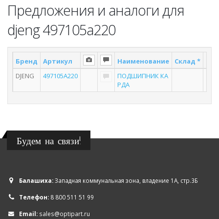
Предложения и аналоги для
djeng 497105a220
Бренд
Артикул
Наименование
Склад *
Пос
DJENG
497105A220
ПОДШИПНИК КА
РДА
Будем на связи!
Балашиха:
Западная коммунальная зона, владение 1А, стр.3Б
Телефон:
8 800 511 51 99
Email:
sales@optipart.ru