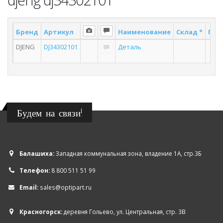
Бренд
Артикул
Наименование
Склад *
Пос
DJENG
DJ34302101
Деталь
Будем на связи!
Балашиха:
Западная коммунальная зона, владение 1А, стр.3Б
Телефон:
8 800 511 51 99
Email:
sales@optipart.ru
Красногорск:
деревня Гольево, ул. Центральная, стр. 3В