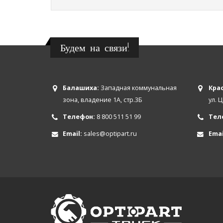
Будем на связи!
Балашиха:
Западная коммунальная
Крас
зона, владение 1А, стр.3Б
ул. 
Телефон:
8 800 511 51 99
Тел
Email:
sales@optipart.ru
Emai