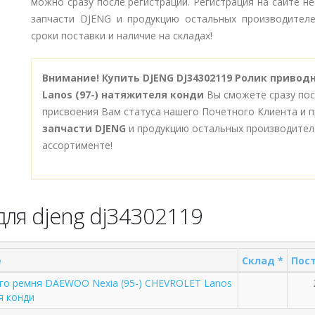
можно сразу после регистрации. Регистрация на сайте н
запчасти DJENG и продукцию остальных производителе
сроки поставки и наличие на складах!
Внимание!
Купить DJENG DJ34302119 Ролик привод
Lanos (97-) натяжителя конди
Вы сможете сразу пос
присвоения Вам статуса нашего Почетного Клиента и п
запчасти DJENG
и продукцию остальных производител
ассортименте!
для djeng dj34302119
е
Склад *
Пост
го ремня DAEWOO Nexia (95-) CHEVROLET Lanos
я конди