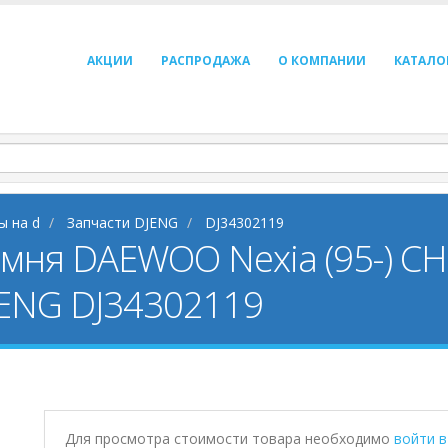
АКЦИИ
РАСПРОДАЖА
О КОМПАНИИ
КАТАЛО
ы на d
Запчасти DJENG
DJ34302119
мня DAEWOO Nexia (95-) CH
JENG DJ34302119
Для просмотра стоимости товара необходимо
войти 