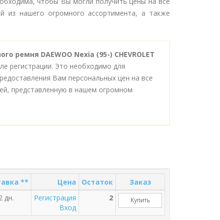
еобходима, чтобы Вы могли получить цены на все
й из нашего огромного ассортимента, а также
ного ремня DAEWOO Nexia (95-) CHEVROLET
ле регистрации. Это необходимо для
редоставления Вам персональных цен на все
ей, представленную в нашем огромном
авка **
Цена
Остаток
Заказ
2 дн.
Регистрация
2
Купить
Вход