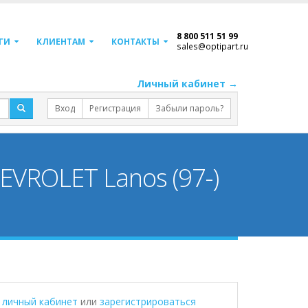
8 800 511 51 99
ГИ
КЛИЕНТАМ
КОНТАКТЫ
sales@optipart.ru
Личный кабинет →
Вход
Регистрация
Забыли пароль?
EVROLET Lanos (97-)
в личный кабинет
или
зарегистрироваться