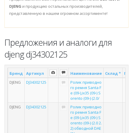
DJENG
и продукцию остальных производителей,
представленную в нашем огромном ассортименте!
Предложения и аналоги для
djeng dj34302125
Бренд
Артикул
Наименование
Склад *
Пос
DJENG
DJ34302125
Ролик приводно
го ремня Santa F
e (09-),ix35 (09-) S
orento (09-) (2.0/
DJENG
DJ34302125
Ролик приводно
го ремня Santa F
e (09-),ix35 (09-) S
orento (09-) (2.0 2.
2) обводной DAE