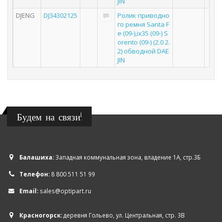
JIN
DJENG
DJ34302125
Ролик приводно
го ремня Santa F
e (09-),ix35 (09-) S
orento (09-) (2.0 2.
2) обводной DAE
JIN
Будем на связи!
Балашиха:
Западная коммунальная зона, владение 1А, стр.3Б
Телефон:
8 800 511 51 99
Email:
sales@optipart.ru
Красногорск:
деревня Гольево, ул. Центральная, стр. 3В