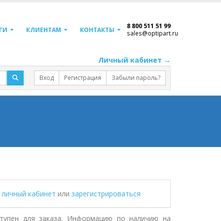
8 800 511 51 99
ГИ
КЛИЕНТАМ
КОНТАКТЫ
sales@optipart.ru
Личный кабинет →
Вход
Регистрация
Забыли пароль?
в личный кабинет
или
зарегистрироваться
тупен для заказа. Информацию по наличию на