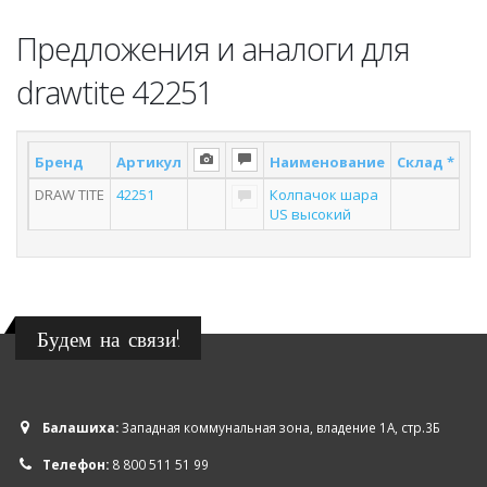
Предложения и аналоги для
drawtite 42251
Бренд
Артикул
Наименование
Склад *
По
DRAW TITE
42251
Колпачок шара
US высокий
Будем на связи!
Балашиха:
Западная коммунальная зона, владение 1А, стр.3Б
Телефон:
8 800 511 51 99