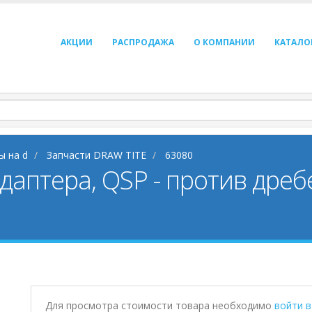
АКЦИИ
РАСПРОДАЖА
О КОМПАНИИ
КАТАЛО
ы на d
Запчасти DRAW TITE
63080
адаптера, QSP - против дре
Для просмотра стоимости товара необходимо
войти 