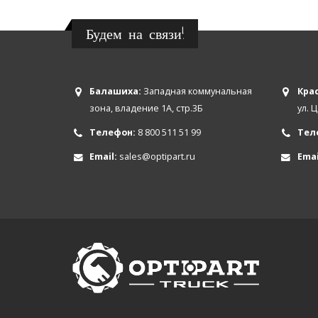
Будем на связи!
Балашиха:
Западная коммунальная
Крас
зона, владение 1А, стр.3Б
ул. 
Телефон:
8 800 511 51 99
Тел
Email:
sales@optipart.ru
Emai