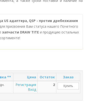
тимента, а также сроки поставки и наличие на
да US адаптера, QSP - против дребезжания
для присвоения Вам статуса нашего Почетного
се
запчасти DRAW TITE
и продукцию остальных
сортименте!
вка **
Цена
Остаток
Заказ
дн.
Регистрация
2
Купить
Вход