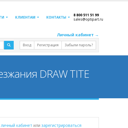
8 800 511 51 99
ГИ
КЛИЕНТАМ
КОНТАКТЫ
sales@optipart.ru
Личный кабинет →
Вход
Регистрация
Забыли пароль?
безжания DRAW TITE
в личный кабинет
или
зарегистрироваться