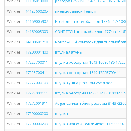
Winkler
11196013000
рессора 0257358 094650 262506 6582500 1
Winkler
14123600205
пневмобаллон Templin
Winkler
14169005907
Firestone пневмобаллон 1774n 473103800
Winkler
14169005909
CONTITECH пневмобаллон 1774 n 1416900
Winkler
14188601710
монтажный комплект для пневмобаллон
Winkler
17200001400
втулка латунь
Winkler
17225700011
втулка рессорная 1643 16080186 1722570
Winkler
17225700411
втулка рессорная 1649 17225700411
Winkler
17272000109
втулка ушка рессоры 25x30x88
Winkler
17272000111
втулка рессорная1473 81413040042 1727
Winkler
17272001911
Auger сайлентблок рессоры 81437220064 
Winkler
17290000200
втулка
Winkler
17290000209
втулка 06438 0135036 46x89 17290000209