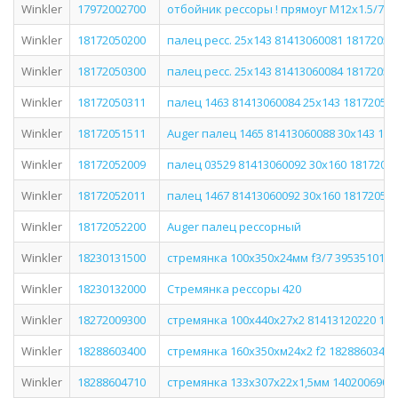
Winkler
17972002700
отбойник рессоры ! прямоуг M12x1.5/75
Winkler
18172050200
палец ресс. 25х143 81413060081 18172050
Winkler
18172050300
палец ресс. 25х143 81413060084 18172050
Winkler
18172050311
палец 1463 81413060084 25x143 18172050
Winkler
18172051511
Auger палец 1465 81413060088 30x143 18
Winkler
18172052009
палец 03529 81413060092 30x160 1817205
Winkler
18172052011
палец 1467 81413060092 30x160 18172052
Winkler
18172052200
Auger палец рессорный
Winkler
18230131500
стремянка 100х350х24мм f3/7 3953510125
Winkler
18230132000
Стремянка рессоры 420
Winkler
18272009300
стремянка 100x440x27x2 81413120220 18
Winkler
18288603400
стремянка 160x350xм24x2 f2 18288603400
Winkler
18288604710
стремянка 133х307х22х1,5мм 1402006906