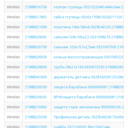
Winkler
21988016736
колпак ступицы 0321222040 м84х2мм 219
Winkler
21988017803
гайка ступицы 0326217080 0326217120 21
Winkler
21988021000
пластина 140х180х6 0328546120 21988021
Winkler
21988026602
сальник128х165х2,5 0331098210 21988026
Winkler
21988026700
сальник 120х157х2,5мм 0331097300 21988
Winkler
21988026936
кольцо маслоотражающее 0301005220 2
Winkler
21988028000
труба 28x21x136 0330073230 21988028000
Winkler
21988041600
держатель датчика 0328142030 25х38х6м
Winkler
21988209200
защита барабана 9900000081 219882092
Winkler
21988209202
BPWзащита барабана 9900000081 21988
Winkler
21988210902
защита торм. механизма 9900000105 21
Winkler
21988225500
Профильная деталь 0329546200 72х60х1
Winkler
21988632000
шайба 1022100302 80х130х5 мм