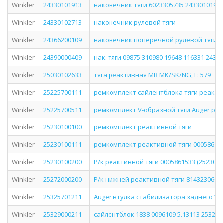
Winkler
24330101913
наконечник тяги 6023305735 2433010191
Winkler
24330102713
наконечник рулевой тяги
Winkler
24366200109
наконечник поперечной рулевой тяги л
Winkler
24390000409
нак. тяги 09875 310980 19648 116331 2439
Winkler
25030102633
тяга реактивная MB MK/SK/NG, L: 579
Winkler
25225700111
ремкомплект сайлентблока тяги реакти
Winkler
25225700511
ремкомплект V-образной тяги Auger р/к 0
Winkler
25230100100
ремкомплект реактивной тяги
Winkler
25230100111
ремкомплект реактивной тяги 000586143
Winkler
25230100200
Р/к реактивной тяги 0005861533 (2523010
Winkler
25272000200
Р/к нижней реактивной тяги 81432306043
Winkler
25325701211
Auger втyлка стабилизатора заднего Vol
Winkler
25329000211
сайлентблок 1838 0096109 5.13113 253290