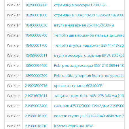
Winkler
18290000600
стремянка рессоры L280 G65
Winkler
18290001000
стремянка 100х310х30 1378628 182900010
Winkler
18400000636
втулка наварная 26х44х50х30мм
Winkler
18400000700
Templin швайс-шайба пальца дышла 28х
Winkler
18400001700
Templin втулка наварная 28x44x48х30m
Winkler
18488000911
втулка рессоры стальная BPW, 30,5x56x2
Winkler
18500994409
Febi рмк зад рессоры 0551213 09944 1325
Winkler
18990000209
Febi шайба упорная болта полурессоры 
Winkler
21909800936
крышка ступицы 6024000P
Winkler
21923603011
защита торм. бар. m051275 360 мм 21923
Winkler
21969002400
сальник 4753323000 139х2,9мм 219690024
Winkler
21988016700
колпак ступицы 0321222040 м84х2мм 219
Winkler
21988016710
Колпак ступицы BPW