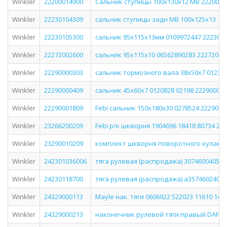
Winkler
22200014900
Сальник ступицы 100x130x12 MB 2220001
Winkler
22230104309
сальник ступицы задн MB 100x125x13
Winkler
22230105300
сальник 95х115х13мм 0109972447 222301
Winkler
22272002600
сальник 95х115х10 06562890283 22272002
Winkler
22290000303
сальник тормозного вала 38x50x7 01231
Winkler
22290000409
сальник 45х60х7 0120828 02198 22290000
Winkler
22290001809
Febi сальник 150х180х30 0278524 2229000
Winkler
23266200209
Febi р/к шкворня 1904696 18418 80734 23
Winkler
23290010209
комплект шкворня поворотного кулака н
Winkler
242301036006
тяга рулевая (распродажа) 3074600405 3
Winkler
24230118700
тяга рулевая (распродажа) а3574602405 
Winkler
24329000113
Mayle нак. тяги 0606922 522023 11610 148
Winkler
24329000213
наконечник рулевой тяги правый DAF