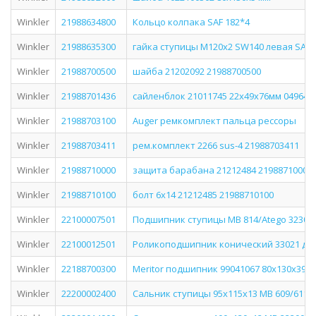
Winkler
21988634800
Кольцо колпака SAF 182*4
Winkler
21988635300
гайка ступицы M120x2 SW140 левая SAF
Winkler
21988700500
шайба 21202092 21988700500
Winkler
21988701436
сайленблок 21011745 22х49х76мм 04964 
Winkler
21988703100
Auger ремкомплект пальца рессоры
Winkler
21988703411
рем.комплект 2266 sus-4 21988703411
Winkler
21988710000
защита барабана 21212484 21988710000
Winkler
21988710100
болт 6х14 21212485 21988710100
Winkler
22100007501
Подшипник ступицы MB 814/Atego 32306A
Winkler
22100012501
Роликоподшипник конический 33021 дл
Winkler
22188700300
Meritor подшипник 99041067 80х130х39,5
Winkler
22200002400
Сальник ступицы 95x115x13 MB 609/611/7