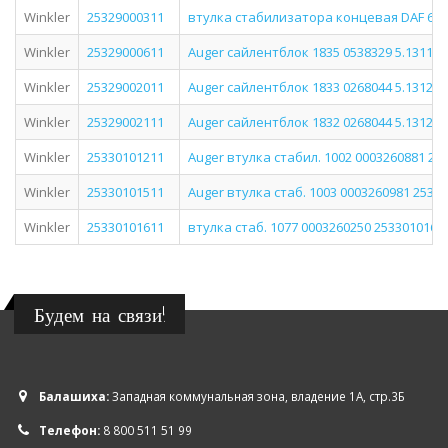
Winkler
25329000311
втулка стабилизатора концевая DAF 65/75/
Winkler
25329000611
Auger сайлентблок 1835 0538329 5.13110 
Winkler
25329002011
Auger сайлентблок 1833 0268044 5.13120 
Winkler
25329002111
Auger сайлентблок 1832 0268044 5.13124 
Winkler
25330101211
Auger втулка стабил. 1002 0003260881 25
Winkler
25330101511
Auger втулка стаб. 1003 0003260981 2533
Winkler
25330101611
втулка стаб. 1077 0003260250 2533010161
Будем на связи!
Балашиха:
Западная коммунальная зона, владение 1А, стр.3Б
Телефон:
8 800 511 51 99