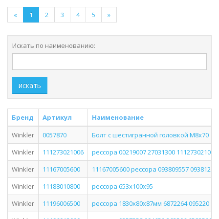
«
1
2
3
4
5
»
Искать по наименованию:
искать
Бренд
Артикул
Наименование
Winkler
0057870
Болт с шестигранной головкой M8х70
Winkler
111273021006
рессора 00219007 27031300 111273021006
Winkler
11167005600
11167005600 рессора 093809557 09381267
Winkler
11188010800
рессора 653х100х95
Winkler
11196006500
рессора 1830х80х87мм 6872264 095220 11