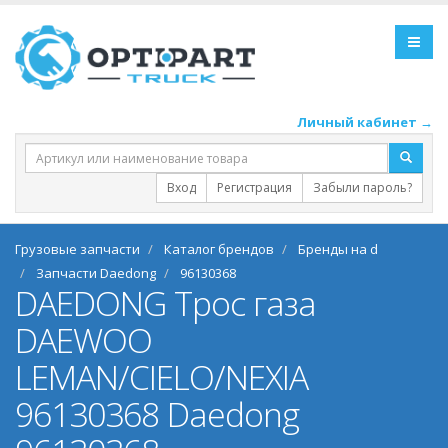
Личный кабинет →
Вход
Регистрация
Забыли пароль?
Грузовые запчасти
Каталог брендов
Бренды на d
Запчасти Daedong
96130368
DAEDONG Трос газа
DAEWOO
LEMAN/CIELO/NEXIA
96130368 Daedong