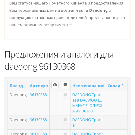
Вам статуса нашего Почетного Клиента и предоставления
Вам персональных цен на все
запчасти Daedong
и
продукцию остальных производителей, представленную в
нашем огромном ассортименте!
Предложения и аналоги для
daedong 96130368
Бренд
Артикул
Наименование
Склад *
Пос
Daedong
96130368
DAEDONG Трос г
аза DAEWOO LE
MAN/CIELO/NEXI
A 96130368
Daedong
96130368
DAEDONG Трос г
а
Daedong
96130368
DAEDONG Трос г