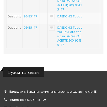
моза DAEWOO L
ACETTI(J200) 9643
5117
Daedong
96435117
DAEDONG Трос с
т
Daedong
96435117
DAEDONG Трос с
тояночного тор
моза DAEWOO L
ACETTI(J200) 9643
5117
Будем на связи!
Балашиха:
Западная коммунальная зона, владение 1А, стр.3Б
Телефон:
8 800 511 51 99