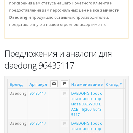
присвоения Вам статуса нашего Почетного Клиента и
предоставления Вам персональных цен на все
запчасти
Daedong
и продукцию остальных производителей,
представленную в нашем огромном ассортименте!
Предложения и аналоги для
daedong 96435117
Бренд
Артикул
Наименование
Склад *
Пос
Daedong
96435117
DAEDONG Трос с
тояночного тор
моза DAEWOO L
ACETTI(J200) 9643
5117
Daedong
96435117
DAEDONG Трос с
тояночного тор