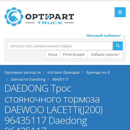
Личный кабинет →
Вход
Регистрация
Забыли пароль?
Грузовые запчасти
Каталог брендов
Бренды на d
Запчасти Daedong
96435117
DAEDONG Трос
стояночного тормоза
DAEWOO LACETTI(J200)
96435117 Daedong