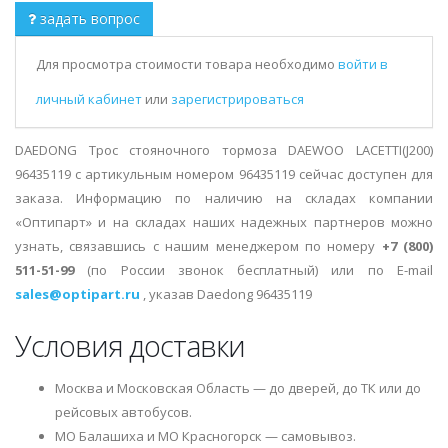
задать вопрос
Для просмотра стоимости товара необходимо
войти в
личный кабинет
или
зарегистрироваться
DAEDONG Трос стояночного тормоза DAEWOO LACETTI(J200)
96435119 с артикульным номером 96435119 сейчас доступен для
заказа. Информацию по наличию на складах компании
«Оптипарт» и на складах наших надежных партнеров можно
узнать, связавшись с нашим менеджером по номеру
+7 (800)
511-51-99
(по России звонок бесплатный) или по E-mail
sales@optipart.ru
, указав Daedong 96435119
Условия доставки
Москва и Московская Область — до дверей, до ТК или до
рейсовых автобусов.
МО Балашиха и МО Красногорск — самовывоз.