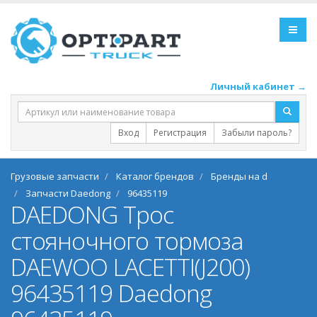
Личный кабинет →
Вход
Регистрация
Забыли пароль?
Грузовые запчасти
Каталог брендов
Бренды на d
Запчасти Daedong
96435119
DAEDONG Трос
стояночного тормоза
DAEWOO LACETTI(J200)
96435119 Daedong