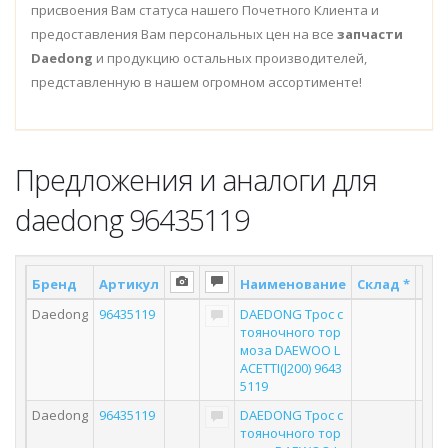
присвоения Вам статуса нашего Почетного Клиента и
предоставления Вам персональных цен на все
запчасти
Daedong
и продукцию остальных производителей,
представленную в нашем огромном ассортименте!
Предложения и аналоги для
daedong 96435119
Бренд
Артикул
Наименование
Склад *
Пос
Daedong
96435119
DAEDONG Трос с
тояночного тор
моза DAEWOO L
ACETTI(J200) 9643
5119
Daedong
96435119
DAEDONG Трос с
тояночного тор