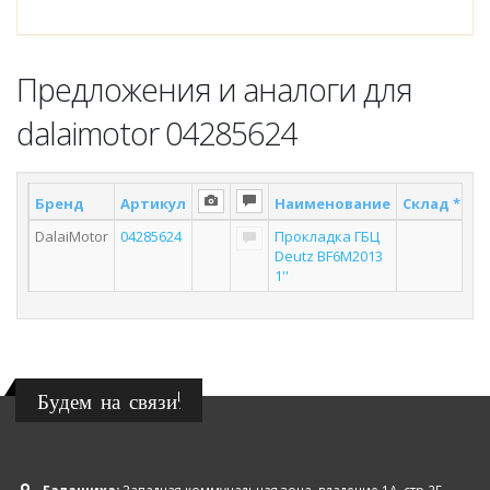
Предложения и аналоги для
dalaimotor 04285624
Бренд
Артикул
Наименование
Склад *
По
DalaiMotor
04285624
Прокладка ГБЦ
Deutz BF6M2013
1''
Будем на связи!