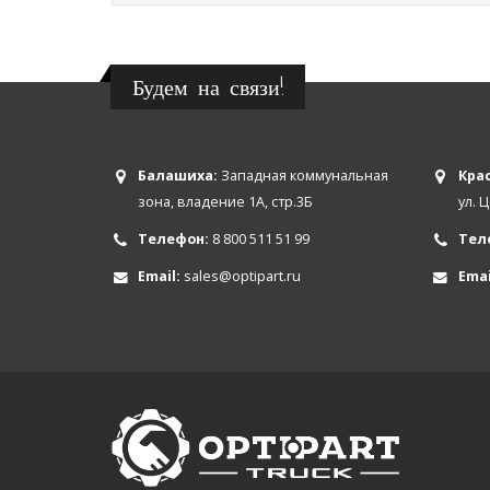
Будем на связи!
Балашиха:
Западная коммунальная
Крас
зона, владение 1А, стр.3Б
ул. 
Телефон:
8 800 511 51 99
Тел
Email:
sales@optipart.ru
Emai