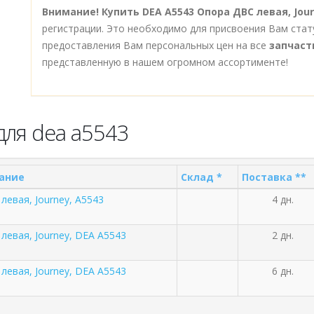
Внимание!
Купить DEA A5543 Опора ДВС левая, Jour
регистрации. Это необходимо для присвоения Вам стат
предоставления Вам персональных цен на все
запчаст
представленную в нашем огромном ассортименте!
для dea a5543
ание
Склад *
Поставка **
левая, Journey, A5543
4 дн.
левая, Journey, DEA A5543
2 дн.
левая, Journey, DEA A5543
6 дн.