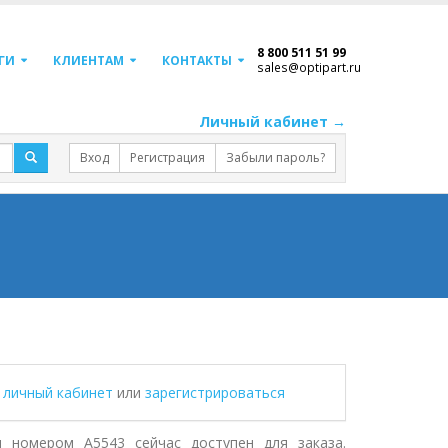
8 800 511 51 99
ГИ
КЛИЕНТАМ
КОНТАКТЫ
sales@optipart.ru
Личный кабинет →
Вход
Регистрация
Забыли пароль?
в личный кабинет
или
зарегистрироваться
 номером A5543 сейчас доступен для заказа.