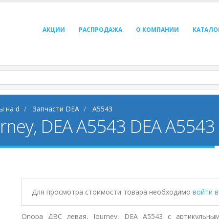
АКЦИИ
РАСПРОДАЖА
О КОМПАНИИ
КАТАЛО
ы на d
Запчасти DEA
A5543
urney, DEA A5543 DEA A5543
Для просмотра стоимости товара необходимо
войти 
Опора ДВС левая, Journey, DEA A5543 с артикульным