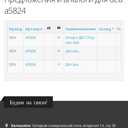
a5824
Бренд
Артикул
Наименование
Склад *
Поста
DEA
A5824
Опора ДВС Chry
4
sler 200
DEA
A5824
Деталь
2
DEA
A5824
Деталь
6
Будем на связи!
Балашиха:
Западная коммунальная зона, владение 1А, стр.3Б