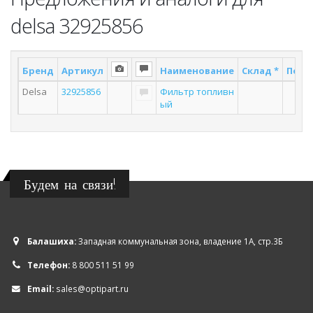
delsa 32925856
Бренд
Артикул
Наименование
Склад *
Поста
Delsa
32925856
Фильтр топливн
3
ый
Будем на связи!
Балашиха:
Западная коммунальная зона, владение 1А, стр.3Б
Телефон:
8 800 511 51 99
Email:
sales@optipart.ru