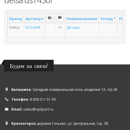
Бренд
Артикул
Наименование
Склад *
Поста
Delsa
DS1430F
Деталь
3
Будем на связи!
Балашиха:
Западная коммунальная зона, владение 1А, стр.3Б
Телефон:
8 800 511 51 99
Email:
sales@optipart.ru
Красногорск:
деревня Гольево, ул. Центральная, стр. 3В