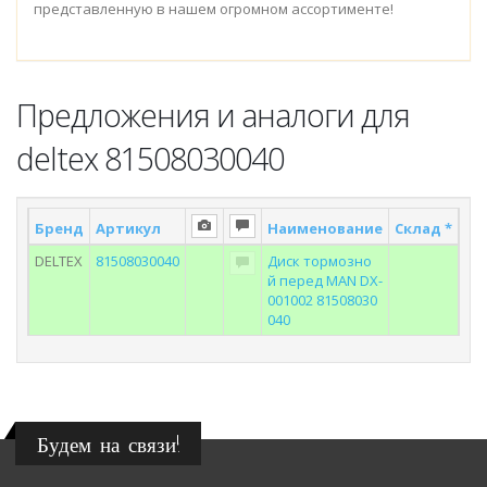
представленную в нашем огромном ассортименте!
Предложения и аналоги для
deltex 81508030040
Бренд
Артикул
Наименование
Склад *
По
DELTEX
81508030040
Диск тормозно
й перед MAN DX-
001002 81508030
040
Будем на связи!