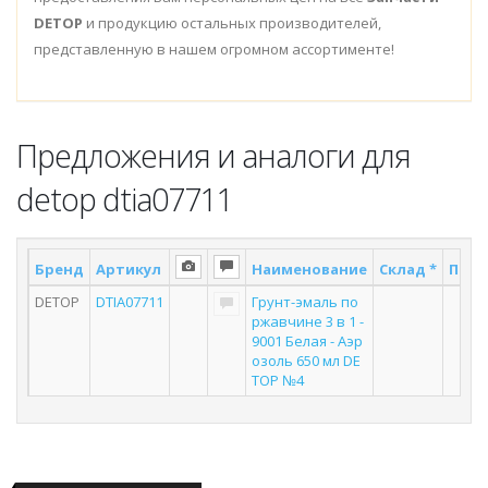
DETOP
и продукцию остальных производителей,
представленную в нашем огромном ассортименте!
Предложения и аналоги для
detop dtia07711
Бренд
Артикул
Наименование
Склад *
Пост
DETOP
DTIA07711
Грунт-эмаль по
4
ржавчине 3 в 1 -
9001 Белая - Аэр
озоль 650 мл DE
TOP №4