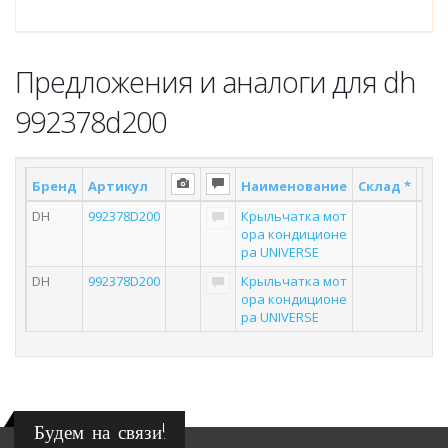
Предложения и аналоги для dh
992378d200
Бренд
Артикул
Наименование
Склад *
Пос
DH
992378D200
Крыльчатка мот
ора кондиционе
ра UNIVERSE
DH
992378D200
Крыльчатка мот
ора кондиционе
ра UNIVERSE
Будем на связи!