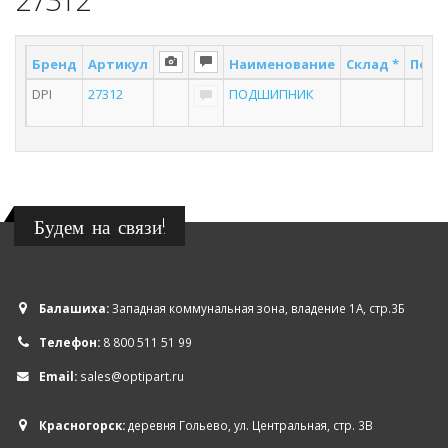
Бренд
Артикул
Наименование
Склад *
Поста
DPI
27312
ПОДШИПНИК
2
Будем на связи!
Балашиха:
Западная коммунальная зона, владение 1А, стр.3Б
Телефон:
8 800 511 51 99
Email:
sales@optipart.ru
Красногорск:
деревня Гольево, ул. Центральная, стр. 3В