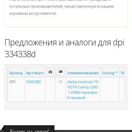
остальных производителей, представленную в нашем
огромном ассортименте!
Предложения и аналоги для dpi
334338d
Бренд
Артикул
Наименование
Склад *
Поста
DPI
334338D
Амортизатор TO
6
YOTA Camry (200
1-2006) передни
й правый
Будем на связи!