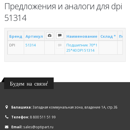
Предложения и аналоги для dpi
51314
Бренд
Артикул
Наименование
Склад *
Поста
DPI
51314
Подшипник 70*1
3
25*40 DPI 51314
Будем на связи!
Балашиха:
Западная коммунальная зона, владение 1А, стр.3Б
Телефон:
8 800 511 51 99
Email:
sales@optipart.ru