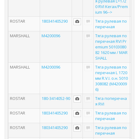
я рулевая L=172
0 RVI Kerax/Prem
ium 96-->
ROSTAR
180341405290
Тяга рулевая по
перечная
MARSHALL
M4200096
Тяга рулевая по
перечная RVI Pr
emium 50103080
82 1620 мм / MAR
SHALL
MARSHALL
M4200096
Тяга рулевая по
перечная L 1720
мм R.V.I. о.н. 5010
308082 (M420009
6)
ROSTAR
180-3414052-90
Тяга поперечна
я RVI
ROSTAR
180341405290
Тяга рулевая по
перечная
ROSTAR
180341405290
Тяга рулевая по
перечная