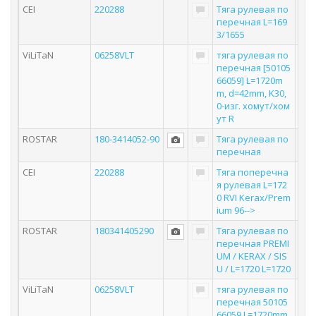
CEI
220288
Тяга рулевая по
перечная L=169
3/1655
ViLiTaN
06258VLT
тяга рулевая по
перечная [50105
66059] L=1720m
m, d=42mm, K30,
0-изг. хомут/хом
ут R
ROSTAR
180-3414052-90
Тяга рулевая по
перечная
CEI
220288
Тяга поперечна
я рулевая L=172
0 RVI Kerax/Prem
ium 96-->
ROSTAR
180341405290
Тяга рулевая по
перечная PREMI
UM / KERAX / SIS
U / L=1720 L=1720
ViLiTaN
06258VLT
тяга рулевая по
перечная 50105
66059 L=1720mm,