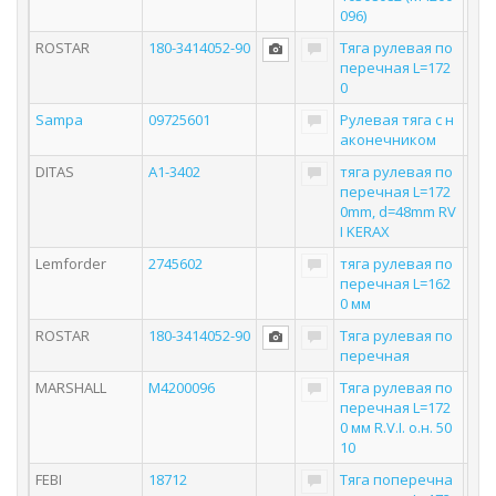
096)
ROSTAR
180-3414052-90
Тяга рулевая по
перечная L=172
0
Sampa
09725601
Рулевая тяга с н
аконечником
DITAS
A1-3402
тяга рулевая по
перечная L=172
0mm, d=48mm RV
I KERAX
Lemforder
2745602
тяга рулевая по
перечная L=162
0 мм
ROSTAR
180-3414052-90
Тяга рулевая по
перечная
MARSHALL
M4200096
Тяга рулевая по
перечная L=172
0 мм R.V.I. о.н. 50
10
FEBI
18712
Тяга поперечна