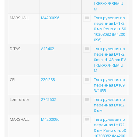
I KERAX/PREMIU
M
MARSHALL
M4200096
Тяга рулевая по
перечная L=172
0 мм Рено о.н. 50
10308082 (M4200
096)
DITAS
A13402
тяга рулевая по
перечная L=172
0mm, d=48mm RV
I KERAX/PREMIU
M
CEI
220.288
Тяга рулевая по
перечная L=169
3/1655
Lemforder
2745602
тяга рулевая по
перечная L=162
0 мм
MARSHALL
M4200096
Тяга рулевая по
перечная L=172
0 мм Рено о.н. 50
10308082 (M4200