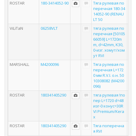
ROSTAR
180-3414052-90
Тяга рулевая по
перечная 180-34
14052-90 (RENAU
LT 50
ViLiTaN
06258VLT
тяга рулевая по
перечная [50105
66059] L=1720m
m, d=42mm, K30,
0-изг. хомут/хом
ут RVI
MARSHALL
M4200096
Тяга рулевая по
перечная L=172
0 мм R.V.I. о.н. 50
10308082 (M4200
096)
ROSTAR
180341405290
тяга рулевая !по
пер L=1720 d=48
изг-0 конус=30R
VI Premium/Kera
x
ROSTAR
180341405290
Тяга поперечна
я RVI