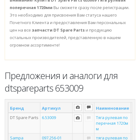
Внимание!
Купить DT Spare Parts 653009 Тяга рулевая
поперечная 1720мм
Вы сможете сразу после регистрации.
Это необходимо для присвоения Вам статуса нашего
Почетного Клиента и предоставления Вам персональных
цен на все
запчасти DT Spare Parts
и продукцию
остальных производителей, представленную в нашем
огромном ассортименте!
Предложения и аналоги для
dtspareparts 653009
Бренд
Артикул
Наименование
Скл
DT Spare Parts
6.53009
Тяга рулевая по
перечная 1720м
м
Sampa
097.256-01
тяга рулевая по