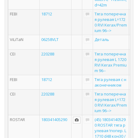
d=42m
FEBI
18712
Тяга поперечна
я рулевая L=172
0 RVI Kerax/Prem
ium 96-->
ViLiTaN
06258VLT
Деталь
CEI
220288
Тяга поперечна
я рулевая L 1720
RVI Kerax Premiu
m 96--
FEBI
18712
Тяга рулевая с н
аконечником
CEI
220288
Тяга поперечна
я рулевая L=172
0 RVI Kerax/Prem
ium 96-->
ROSTAR
180341405290
(45) 18034140529
0 ROSTAR тяга р
улевая !попер. L
1710 d48 кон30 /