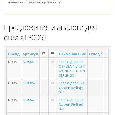
нашем огромном ассортименте!
Предложения и аналоги для
dura a130062
Бренд
Артикул
Наименование
Склад *
Поста
DURA
A130062
Трос сцепления
3
CITROEN 1.6HDi P
ARTNER CITROEN
BERLINGO
DURA
A130062
Трос сцепления
3
Citroen Berlingo
07
DURA
A130062
Трос сцепления
3
Citroen Berlingo
07>