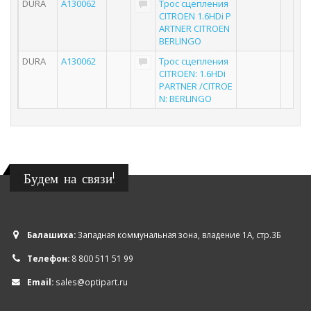
DURA
A130062
Трос сцепления
6
CITROEN 1.6HDi P
ARTNER CITROEN
BERLINGO
DURA
A130062
Трос сцепления
1
CITROEN: 1.6HDi
PARTNER /CITROE
N: BERLINGO
Будем на связи!
Балашиха:
Западная коммунальная зона, владение 1А, стр.3Б
Телефон:
8 800 511 51 99
Email:
sales@optipart.ru