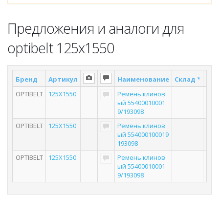
Предложения и аналоги для
optibelt 125x1550
Бренд
Артикул
Наименование
Склад *
Пос
OPTIBELT
125X1550
Ремень клинов
ый 55400010001
9/193098
OPTIBELT
125X1550
Ремень клинов
ый 554000100019
193098
OPTIBELT
125X1550
Ремень клинов
ый 55400010001
9/193098