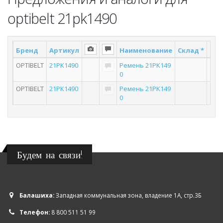
optibelt 21pk1490
Бренд
Артикул
Наименование
Склад *
Пос
OPTIBELT
21PK1490
Ремень 21PK149
0
OPTIBELT
21PK1490
Ремень 21PK149
0
Будем на связи!
Балашиха:
Западная коммунальная зона, владение 1А, стр.3Б
Телефон:
8 800 511 51 99