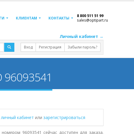
8 800 511 51 99
ГИ
КЛИЕНТАМ
КОНТАКТЫ
sales@optipart.ru
Личный кабинет →
Вход
Регистрация
Забыли пароль?
O 96093541
в личный кабинет
или
зарегистрироваться
 номером 96093541 сейчас доступен для заказа.