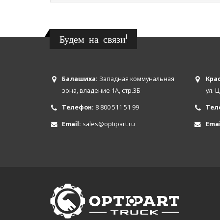
Будем на связи!
Балашиха:
Западная коммунальная
Крас
зона, владение 1А, стр.3Б
ул. 
Телефон:
8 800 511 51 99
Тел
Email:
sales@optipart.ru
Emai