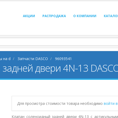
АКЦИИ
РАСПРОДАЖА
О КОМПАНИИ
КАТАЛО
ы на d
Запчасти DASCO
96093541
 задней двери 4N-13 DASC
Для просмотра стоимости товара необходимо
войти 
Клапан соленоидный задней двери 4N-13 с артикульным