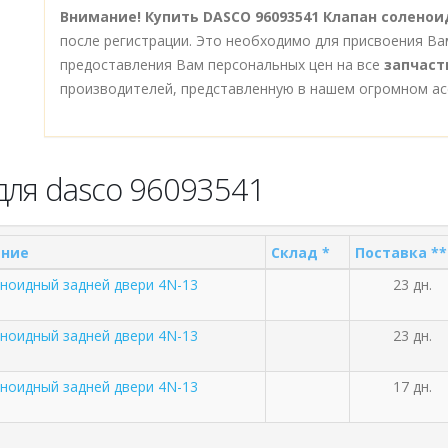
Внимание!
Купить DASCO 96093541 Клапан солено
после регистрации. Это необходимо для присвоения Ва
предоставления Вам персональных цен на все
запчаст
производителей, представленную в нашем огромном ас
для dasco 96093541
ание
Склад *
Поставка **
ноидный задней двери 4N-13
23 дн.
ноидный задней двери 4N-13
23 дн.
ноидный задней двери 4N-13
17 дн.