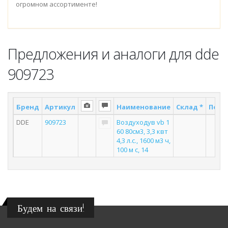
огромном ассортименте!
Предложения и аналоги для dde
909723
Бренд
Артикул
Наименование
Склад *
Поста
DDE
909723
Воздуходув vb 1
2
60 80см3, 3,3 квт
4,3 л.с., 1600 м3 ч,
100 м с, 14
Будем на связи!