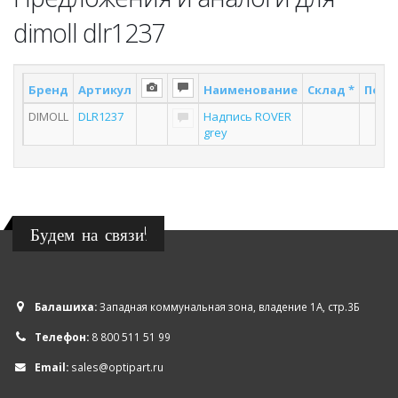
dimoll dlr1237
Бренд
Артикул
Наименование
Склад *
Поста
DIMOLL
DLR1237
Надпись ROVER
2
grey
Будем на связи!
Балашиха:
Западная коммунальная зона, владение 1А, стр.3Б
Телефон:
8 800 511 51 99
Email:
sales@optipart.ru