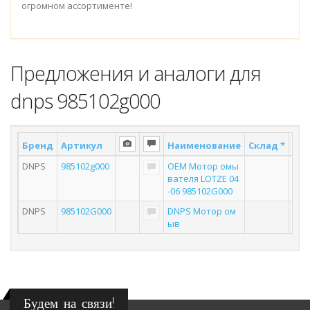
огромном ассортименте!
Предложения и аналоги для
dnps 985102g000
Бренд
Артикул
Наименование
Склад *
Пос
DNPS
985102g000
OEM Мотор омы
вателя LOTZE 04
-06 985102G000
DNPS
985102G000
DNPS Мотор ом
ыв
Будем на связи!