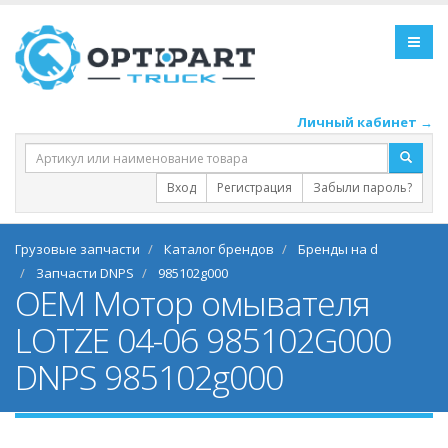
Личный кабинет →
Вход
Регистрация
Забыли пароль?
Грузовые запчасти
Каталог брендов
Бренды на d
Запчасти DNPS
985102g000
OEM Мотор омывателя
LOTZE 04-06 985102G000
DNPS 985102g000